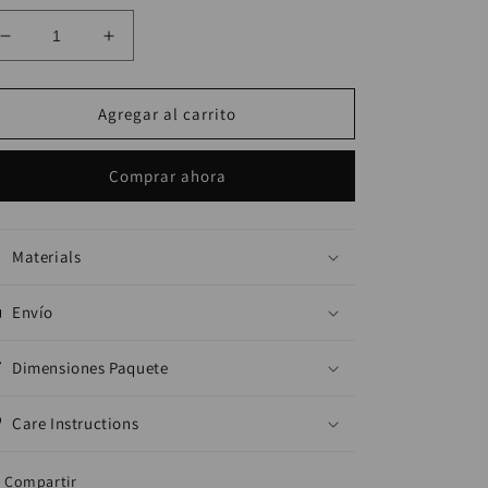
Reducir
Aumentar
cantidad
cantidad
para
para
Case
Case
Agregar al carrito
StarBucks
StarBucks
Coffee
Coffee
Comprar ahora
Materials
Envío
Dimensiones Paquete
Care Instructions
Compartir