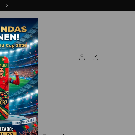
í
Iniciar
Carrito
sesión
OTEC