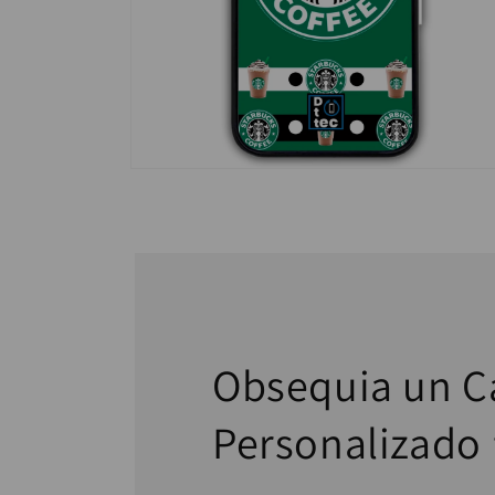
Abrir
elemento
multimedia
2
en
una
ventana
modal
Obsequia un C
Personalizado 