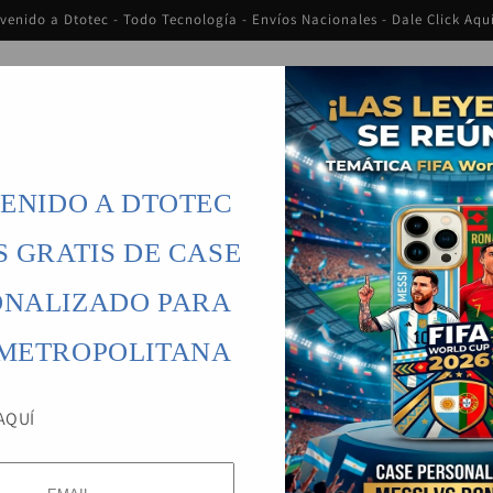
venido a Dtotec - Todo Tecnología - Envíos Nacionales - Dale Click Aqu
ENIDO A DTOTEC
S GRATIS DE CASE
ONALIZADO PARA
 METROPOLITANA
Inicio
Productos
Sillas Gamer | Kuzler
Personaliza tu Case
AQUÍ
DT