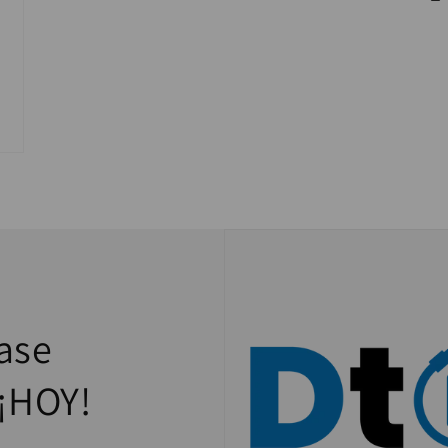
ase
¡HOY!