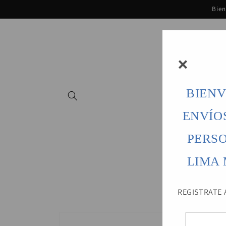
Ir
Bien
directamente
al contenido
×
BIENV
ENVÍO
PERS
LIMA
REGISTRATE 
Ir
directamente
a la