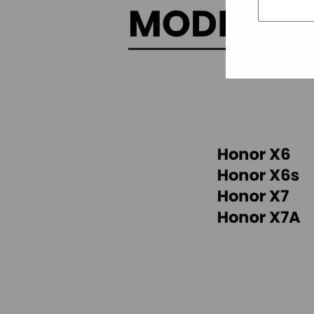
información
del producto